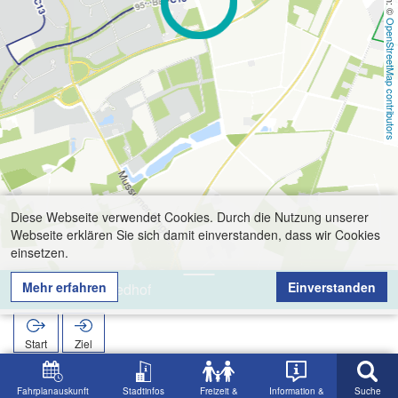
OpenStreetMap contributors
Diese Webseite verwendet Cookies. Durch die Nutzung unserer
Webseite erklären Sie sich damit einverstanden, dass wir Cookies
einsetzen.
Mehr erfahren
Einverstanden
Mussum, Friedhof
Start
Ziel
Start
Suche
Mussum, Friedhof
Fahrplanauskunft
Stadtinfos
Freizeit &
Information &
Suche