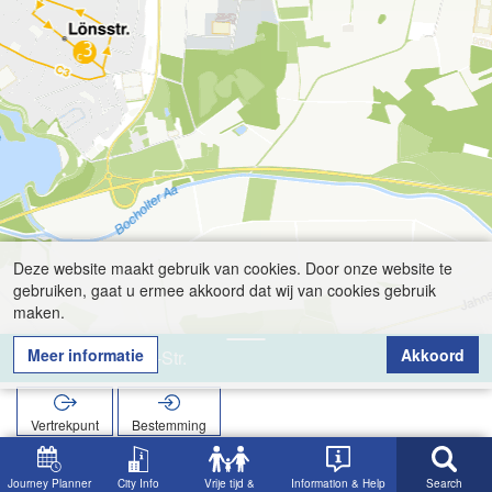
Deze website maakt gebruik van cookies. Door onze website te
gebruiken, gaat u ermee akkoord dat wij van cookies gebruik
maken.
Meer informatie
Akkoord
Robert-Bosch-Str.
Vertrekpunt
Bestemming
Start
Zoekopracht
Robert-Bosch-Str.
Journey Planner
City Info
Vrije tijd &
Information & Help
Search