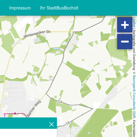
Impressum
Ihr StadtBusBocholt
Leaflet
|
Kartografie und Gestaltung: ©
Baumgardt Consultants GbR
, Kartendaten: ©