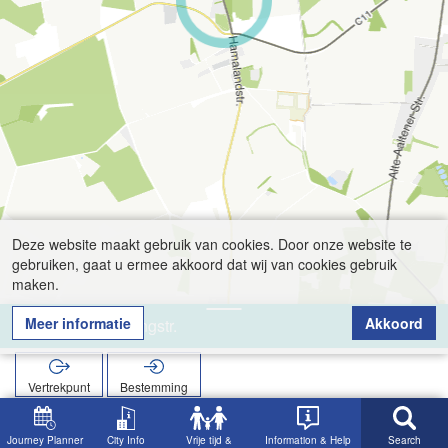
Deze website maakt gebruik van cookies. Door onze website te
gebruiken, gaat u ermee akkoord dat wij van cookies gebruik
maken.
Meer informatie
Akkoord
Hemdener Ringstr.
Vertrekpunt
Bestemming
Start
Zoekopracht
Hemdener Ringstr.
Journey Planner
City Info
Vrije tijd &
Information & Help
Search