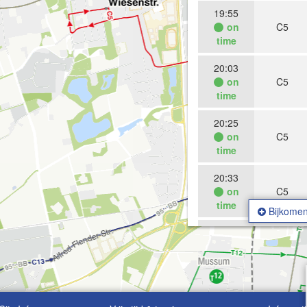
19:55
on
C5
time
20:03
on
C5
time
20:25
on
C5
time
20:33
on
C5
time
Bijkomen
20:55
on
C5
time
05:03
C5