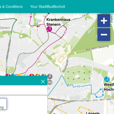
 & Conditions
Your StadtBusBocholt
Leaflet
ing