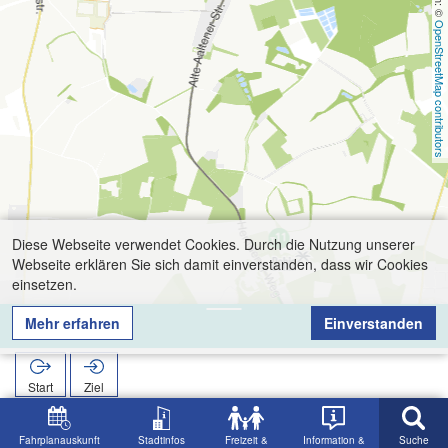
OpenStreetMap contributors
Diese Webseite verwendet Cookies. Durch die Nutzung unserer
Webseite erklären Sie sich damit einverstanden, dass wir Cookies
einsetzen.
Mehr erfahren
Einverstanden
Kapellenstr.
Start
Ziel
Start
Suche
Kapellenstr.
Fahrplanauskunft
Stadtinfos
Freizeit &
Information &
Suche