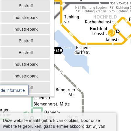
Bustreff
Industriepark
Industriepark
Bustreff
Bustreff
Industriepark
Industriepark
Bustreff
de informatie
Bustreff
Industriepark
Deze website maakt gebruik van cookies. Door onze
Industriepark
website te gebruiken, gaat u ermee akkoord dat wij van