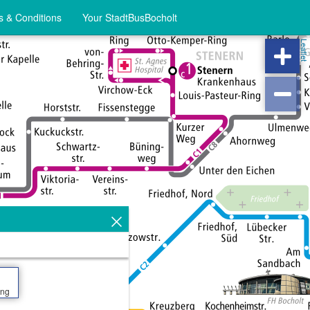
 & Conditions
Your StadtBusBocholt
Leaflet
ing