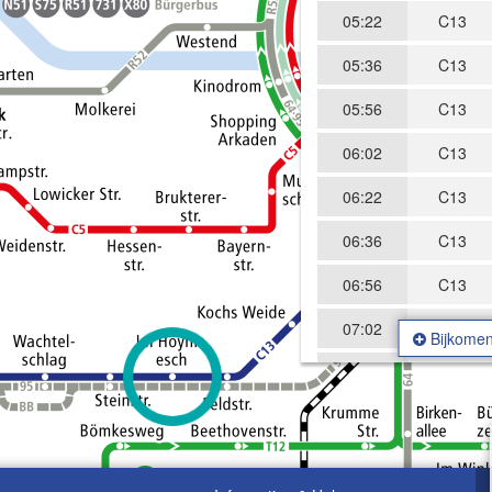
05:22
C13
05:36
C13
05:56
C13
06:02
C13
06:22
C13
06:36
C13
06:56
C13
07:02
C13
Bijkomen
07:22
C13
07:36
C13
07:56
C13