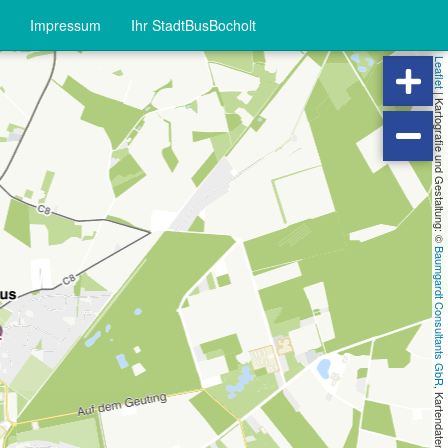
Impressum
Ihr StadtBusBocholt
Leaflet
|
Kartografie und Gestaltung: ©
Baumgardt Consultants GbR
, Kartendaten: ©