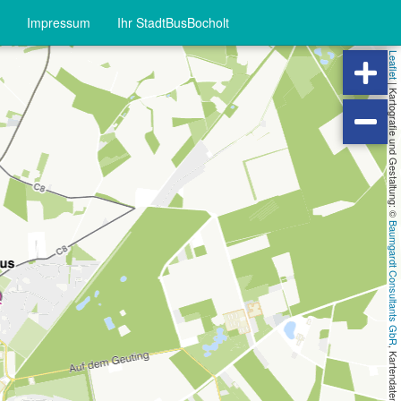
Impressum
Ihr StadtBusBocholt
Leaflet
|
Kartografie und Gestaltung: ©
Baumgardt Consultants GbR
, Kartendaten: ©