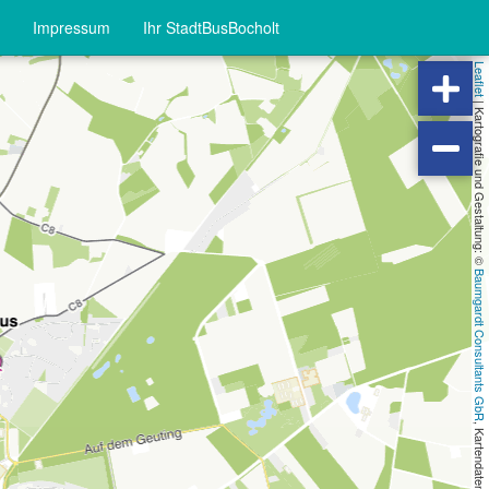
Impressum
Ihr StadtBusBocholt
Leaflet
|
Kartografie und Gestaltung: ©
Baumgardt Consultants GbR
, Kartendaten: ©