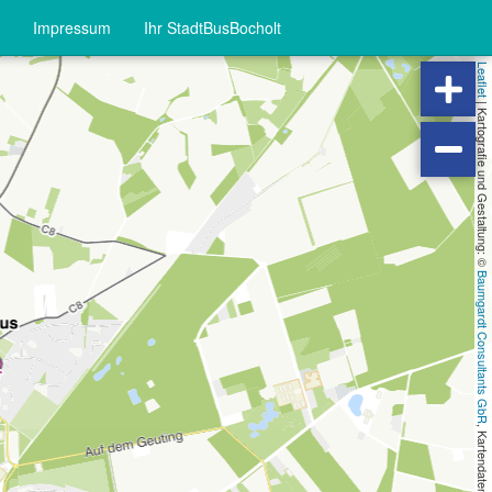
Impressum
Ihr StadtBusBocholt
Leaflet
|
Kartografie und Gestaltung: ©
Baumgardt Consultants GbR
, Kartendaten: ©