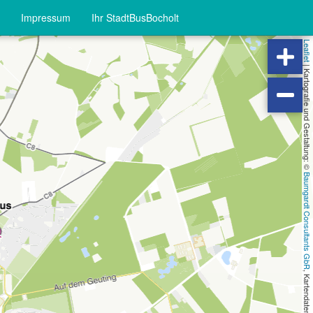
Impressum
Ihr StadtBusBocholt
Leaflet
|
Kartografie und Gestaltung: ©
Baumgardt Consultants GbR
, Kartendaten: ©