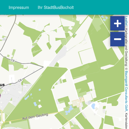
Impressum
Ihr StadtBusBocholt
Leaflet
|
Kartografie und Gestaltung: ©
Baumgardt Consultants GbR
, Kartendaten: ©