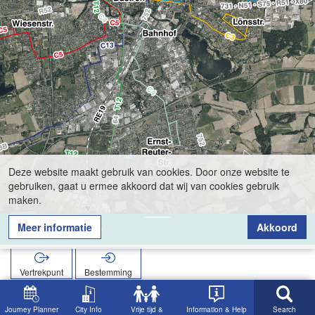
Deze website maakt gebruik van cookies. Door onze website te
gebruiken, gaat u ermee akkoord dat wij van cookies gebruik
maken.
Meer informatie
Akkoord
Christuskirche
Vertrekpunt
Bestemming
Start
Zoekopracht
Christuskirche
Journey Planner
City Info
Vrije tijd &
Information & Help
Search