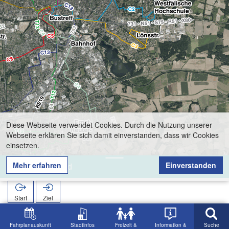
Diese Webseite verwendet Cookies. Durch die Nutzung unserer
Webseite erklären Sie sich damit einverstanden, dass wir Cookies
einsetzen.
Mehr erfahren
Einverstanden
Friedhof Nord
Start
Ziel
Start
Suche
Friedhof Nord
Fahrplanauskunft
Stadtinfos
Freizeit &
Information &
Suche