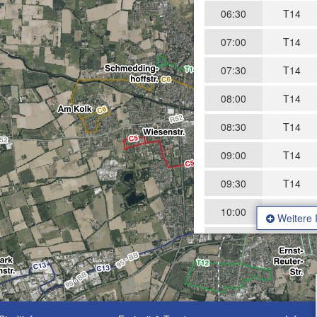
06:30
T14
07:00
T14
07:30
T14
08:00
T14
08:30
T14
09:00
T14
09:30
T14
10:00
T14
Weitere 
10:30
T14
11:00
T14
11:30
T14