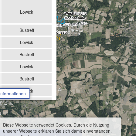
Lowick
Bustreff
Lowick
Bustreff
Lowick
Bustreff
Lowick
Informationen
Bustreff
Lowick
Diese Webseite verwendet Cookies. Durch die Nutzung
Bustreff
unserer Webseite erklären Sie sich damit einverstanden,