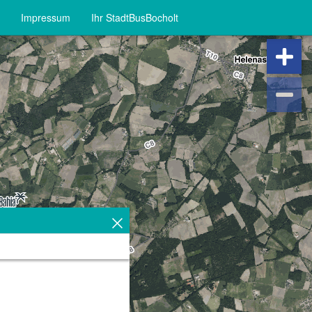
Impressum
Ihr StadtBusBocholt