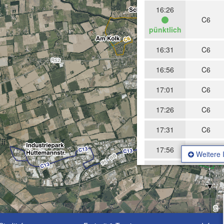
16:26
C6
pünktlich
16:31
C6
16:56
C6
17:01
C6
17:26
C6
17:31
C6
17:56
C6
Weitere 
18:01
C6
18:26
C6
18:31
C6