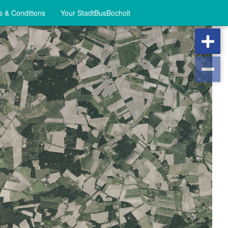
 & Conditions
Your StadtBusBocholt