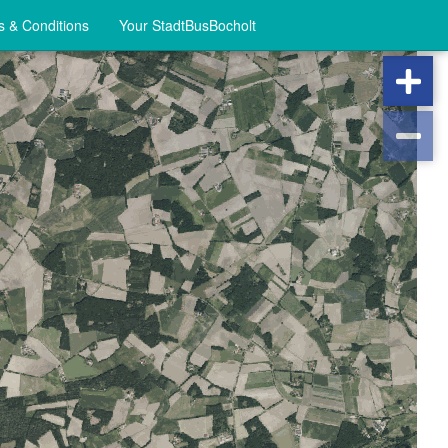
 & Conditions
Your StadtBusBocholt