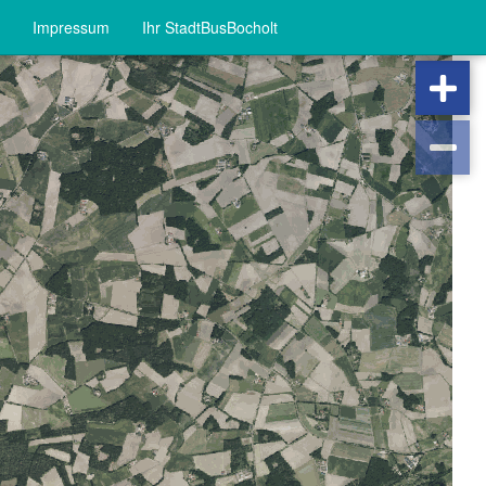
Impressum
Ihr StadtBusBocholt