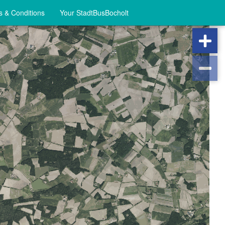
 & Conditions
Your StadtBusBocholt