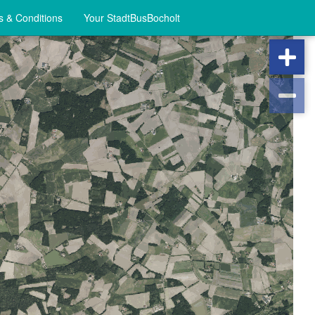
 & Conditions
Your StadtBusBocholt