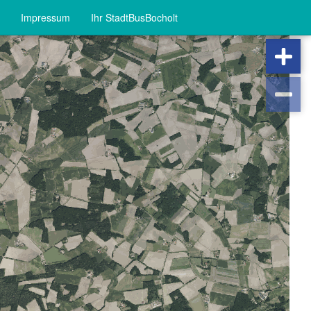
Impressum
Ihr StadtBusBocholt