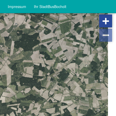
Impressum
Ihr StadtBusBocholt