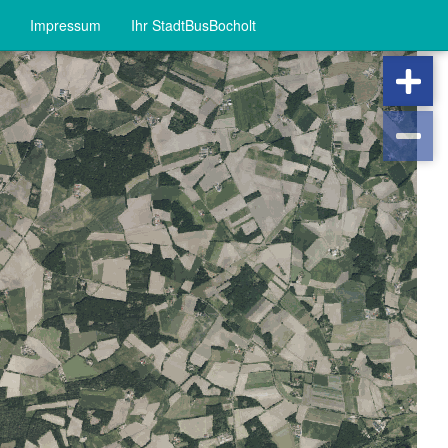
Impressum
Ihr StadtBusBocholt