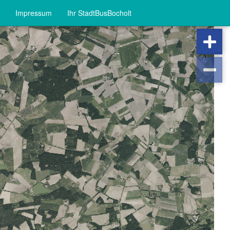
Impressum
Ihr StadtBusBocholt